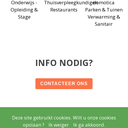
Onderwijs -
Thuisverpleegkundigen
domotica
Opleiding &
Restaurants
Parken & Tuinen
Stage
Verwarming &
Sanitair
INFO NODIG?
CONTACTEER ONS
Deze site gebruikt cookies. Wilt u onze cookies
© Copyright
Wettelijke vermeldingen
- Copyright
2026
opslaan ?
Ik weiger
Ik ga akkoord.
Realisatie
Lisara Agency