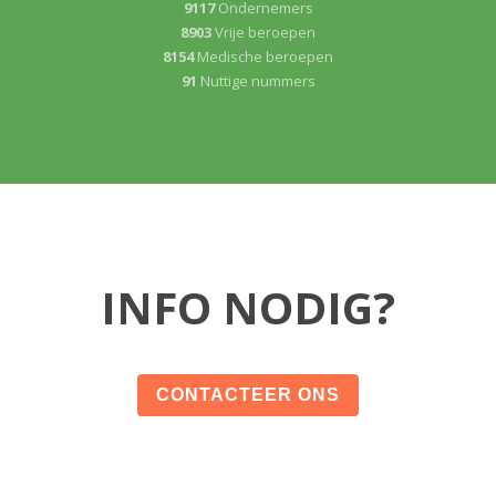
9117
Ondernemers
8903
Vrije beroepen
8154
Medische beroepen
91
Nuttige nummers
INFO NODIG?
CONTACTEER ONS