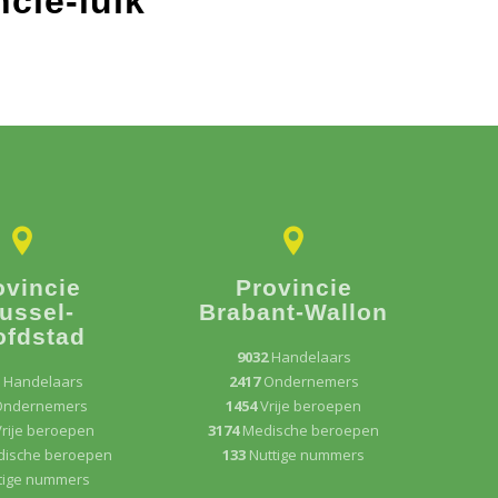
cie-luik
ovincie
Provincie
ussel-
Brabant-Wallon
ofdstad
9032
Handelaars
3
Handelaars
2417
Ondernemers
Ondernemers
1454
Vrije beroepen
rije beroepen
3174
Medische beroepen
ische beroepen
133
Nuttige nummers
tige nummers