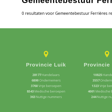
Gemeentebestuur Ferri
0 resultaten voor Gemeentebestuur Ferrières re
Provincie Luik
Provincie
28177
Handelaars
10825
Hande
6890
Ondernemers
3557
Ondern
3760
Vrije beroepen
1323
Vrije b
8543
Medische beroepen
4001
Medische 
363
Nuttige nummers
244
Nuttige 