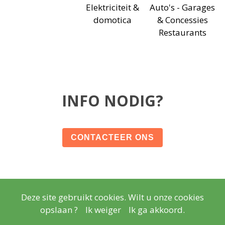
Elektriciteit &
Auto's - Garages
domotica
& Concessies
Restaurants
INFO NODIG?
CONTACTEER ONS
Deze site gebruikt cookies. Wilt u onze cookies
© Copyright
Wettelijke vermeldingen
- Copyright
2026
opslaan ?
Ik weiger
Ik ga akkoord.
Realisatie
Lisara Agency