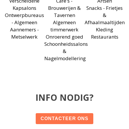
Verscheidene
Cafe's -
Artsen
Kapsalons
Brouwerijen &
Snacks - Frietjes
Ontwerpbureaus
Tavernen
&
- Algemeen
Algemeen
Afhaalmaaltijden
Aannemers -
timmerwerk
Kleding
Metselwerk
Onroerend goed
Restaurants
Schoonheidssalons
&
Nagelmodellering
INFO NODIG?
CONTACTEER ONS