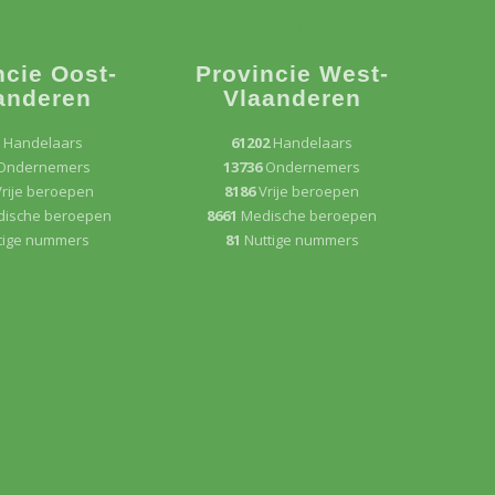
ncie Oost-
Provincie West-
anderen
Vlaanderen
0
Handelaars
61202
Handelaars
Ondernemers
13736
Ondernemers
rije beroepen
8186
Vrije beroepen
ische beroepen
8661
Medische beroepen
tige nummers
81
Nuttige nummers