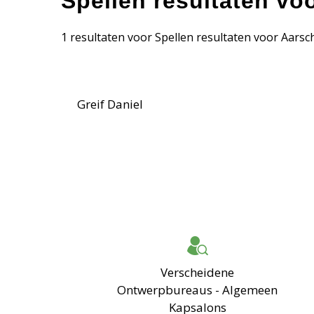
Spellen resultaten vo
1 resultaten voor Spellen resultaten voor Aarsc
Greif Daniel
Verscheidene
Ontwerpbureaus - Algemeen
Kapsalons