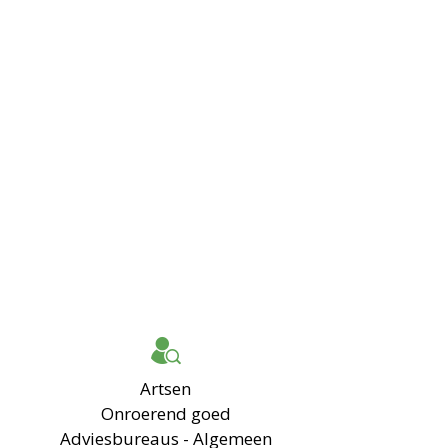
Artsen
Onroerend goed
Adviesbureaus - Algemeen