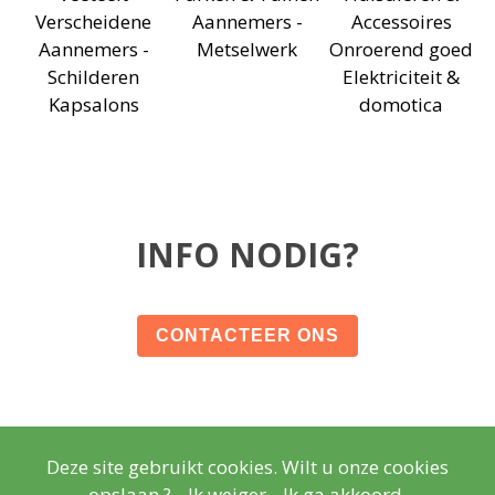
Verscheidene
Aannemers -
Accessoires
Aannemers -
Metselwerk
Onroerend goed
Schilderen
Elektriciteit &
Kapsalons
domotica
INFO NODIG?
CONTACTEER ONS
Deze site gebruikt cookies. Wilt u onze cookies
© Copyright
Wettelijke vermeldingen
- Copyright
2026
opslaan ?
Ik weiger
Ik ga akkoord.