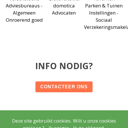
Adviesbureaus -
domotica
Parken & Tuinen
Algemeen
Advocaten
Instellingen -
Onroerend goed
Sociaal
Verzekeringsmakel
INFO NODIG?
CONTACTEER ONS
Deze site gebruikt cookies. Wilt u onze cookies
© Copyright
Wettelijke vermeldingen
- Copyright
2026
opslaan ?
Ik weiger
Ik ga akkoord.