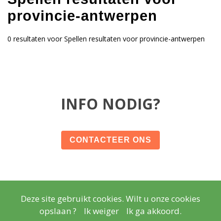
provincie-antwerpen
0 resultaten voor Spellen resultaten voor provincie-antwerpen
INFO NODIG?
CONTACTEER ONS
Deze site gebruikt cookies. Wilt u onze cookies
© Copyright
Wettelijke vermeldingen
- Copyright
2026
opslaan ?
Ik weiger
Ik ga akkoord.
Realisatie
Lisara Agency