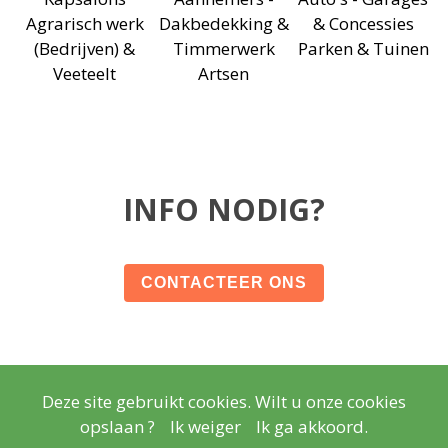
Agrarisch werk
Dakbedekking &
& Concessies
(Bedrijven) &
Timmerwerk
Parken & Tuinen
Veeteelt
Artsen
INFO NODIG?
CONTACTEER ONS
Deze site gebruikt cookies. Wilt u onze cookies
© Copyright
Wettelijke vermeldingen
- Copyright
2026
opslaan ?
Ik weiger
Ik ga akkoord.
Realisatie
Lisara Agency