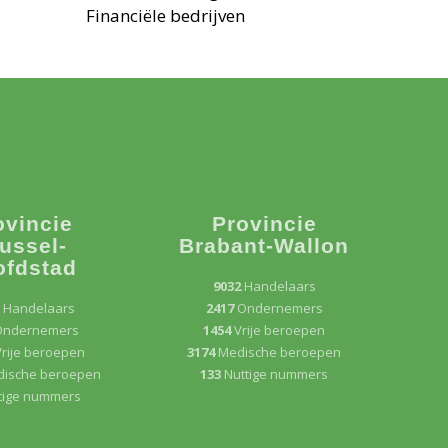
Financiële bedrijven
ovincie
Provincie
ussel-
Brabant-Wallon
ofdstad
9032
Handelaars
3
Handelaars
2417
Ondernemers
Ondernemers
1454
Vrije beroepen
rije beroepen
3174
Medische beroepen
ische beroepen
133
Nuttige nummers
tige nummers