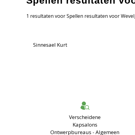
Spellen resultaten v
1 resultaten voor Spellen resultaten voor Weve
Sinnesael Kurt
Verscheidene
Kapsalons
Ontwerpbureaus - Algemeen