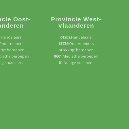
ncie Oost-
Provincie West-
anderen
Vlaanderen
0
Handelaars
61202
Handelaars
Ondernemers
13736
Ondernemers
rije beroepen
8186
Vrije beroepen
ische beroepen
8661
Medische beroepen
tige nummers
81
Nuttige nummers