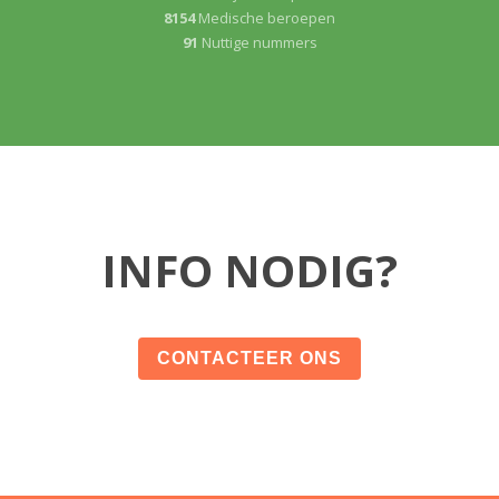
8154
Medische beroepen
91
Nuttige nummers
INFO NODIG?
CONTACTEER ONS