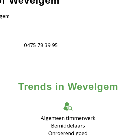
oor Wevelgem
lgem
0475 78 39 95
Trends in Wevelgem
Algemeen timmerwerk
Bemiddelaars
Onroerend goed