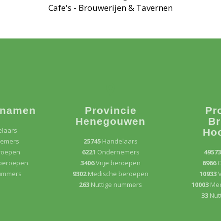
Cafe's - Brouwerijen & Tavernen
 namen
Provincie
Pr
Henegouwen
Br
laars
Ho
emers
25745
Handelaars
eroepen
6221
Ondernemers
4957
beroepen
3406
Vrije beroepen
6966
nummers
9302
Medische beroepen
10933
V
263
Nuttige nummers
10003
Med
33
Nut