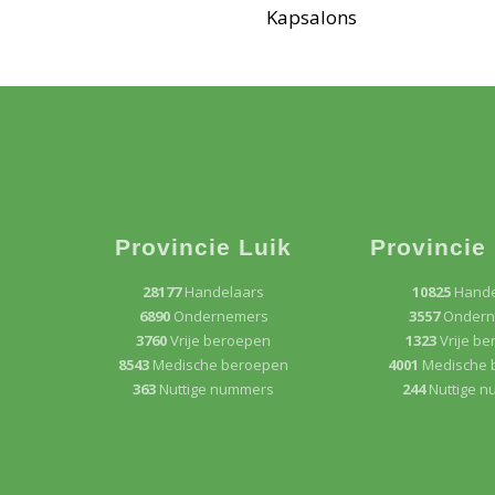
Kapsalons
Provincie Luik
Provincie
28177
Handelaars
10825
Hande
6890
Ondernemers
3557
Ondern
3760
Vrije beroepen
1323
Vrije b
8543
Medische beroepen
4001
Medische 
363
Nuttige nummers
244
Nuttige 