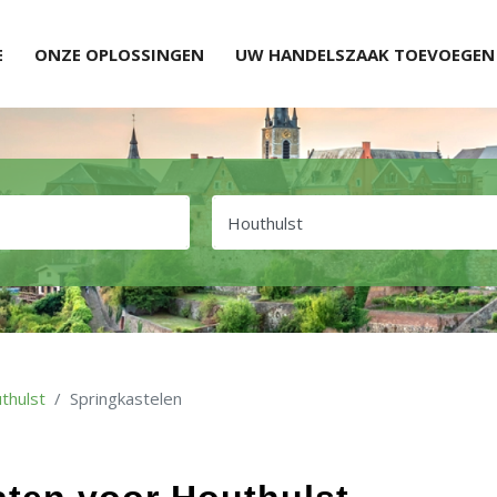
E
ONZE OPLOSSINGEN
UW HANDELSZAAK TOEVOEGEN
thulst
Springkastelen