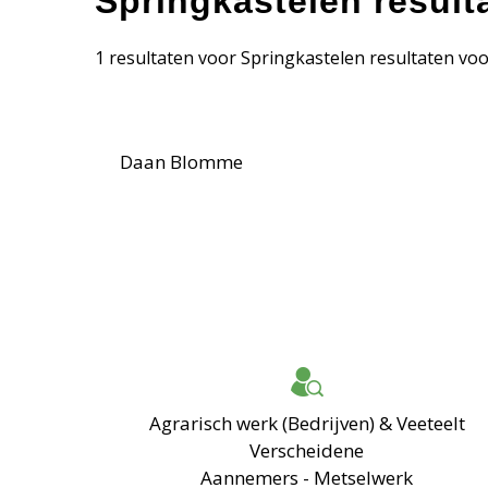
Springkastelen result
1 resultaten voor Springkastelen resultaten vo
Daan Blomme
Agrarisch werk (Bedrijven) & Veeteelt
Verscheidene
Aannemers - Metselwerk