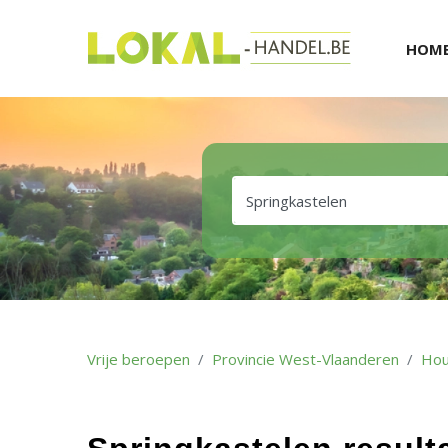
HOM
Vrije beroepen
Provincie West-Vlaanderen
Hou