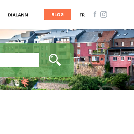
BLOG
DIALANN
FR