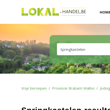
HOM
Vrije beroepen
Provincie Brabant-Wallon
Jodoi