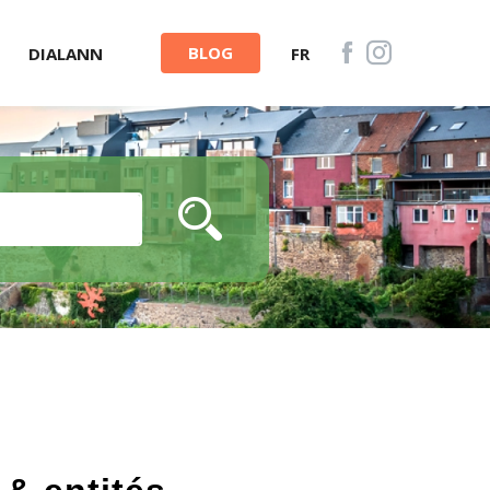
BLOG
DIALANN
FR