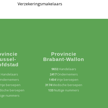
Verzekeringsmakelaars
ovincie
Provincie
ussel-
Brabant-Wallon
ofdstad
9032
Handelaars
3
Handelaars
2417
Ondernemers
Ondernemers
1454
Vrije beroepen
rije beroepen
3174
Medische beroepen
ische beroepen
133
Nuttige nummers
tige nummers