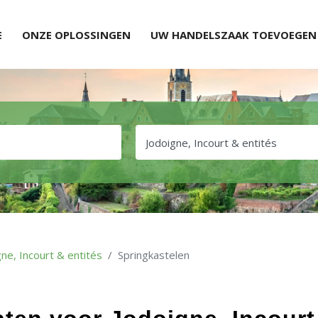
E
ONZE OPLOSSINGEN
UW HANDELSZAAK TOEVOEGEN
gne, Incourt & entités
Springkastelen