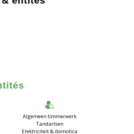
 & entités
tités
Algemeen timmerwerk
Tandartsen
Elektriciteit & domotica