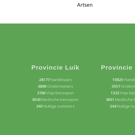
Artsen
Provincie Luik
Provincie
28177
Handelaars
10825
Hande
6890
Ondernemers
3557
Ondern
3760
Vrije beroepen
1323
Vrije b
8543
Medische beroepen
4001
Medische 
363
Nuttige nummers
244
Nuttige 