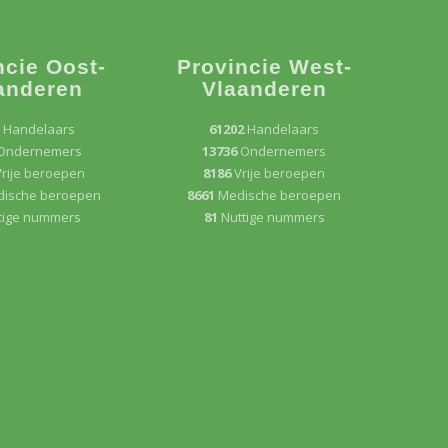
ncie Oost-
Provincie West-
anderen
Vlaanderen
0
Handelaars
61202
Handelaars
Ondernemers
13736
Ondernemers
rije beroepen
8186
Vrije beroepen
ische beroepen
8661
Medische beroepen
tige nummers
81
Nuttige nummers