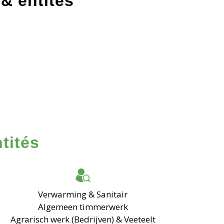
& entités
tités
Verwarming & Sanitair
Algemeen timmerwerk
Agrarisch werk (Bedrijven) & Veeteelt