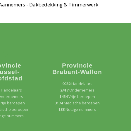
Aannemers - Dakbedekking & Timmerwerk
ovincie
Provincie
ussel-
Brabant-Wallon
ofdstad
9032
Handelaars
3
Handelaars
2417
Ondernemers
Ondernemers
1454
Vrije beroepen
rije beroepen
3174
Medische beroepen
ische beroepen
133
Nuttige nummers
tige nummers