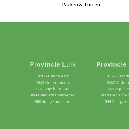
Parken & Tuinen
Provincie Luik
Provincie
28177
Handelaars
10825
Hande
6890
Ondernemers
3557
Ondern
3760
Vrije beroepen
1323
Vrije b
8543
Medische beroepen
4001
Medische 
363
Nuttige nummers
244
Nuttige 