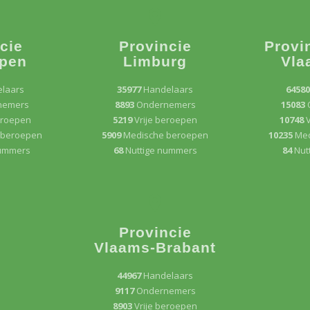
cie
Provincie
Provi
pen
Limburg
Vla
laars
35977
Handelaars
6458
nemers
8893
Ondernemers
15083
eroepen
5219
Vrije beroepen
10748
V
 beroepen
5909
Medische beroepen
10235
Med
nummers
68
Nuttige nummers
84
Nut
Provincie
Vlaams-Brabant
44967
Handelaars
9117
Ondernemers
8903
Vrije beroepen