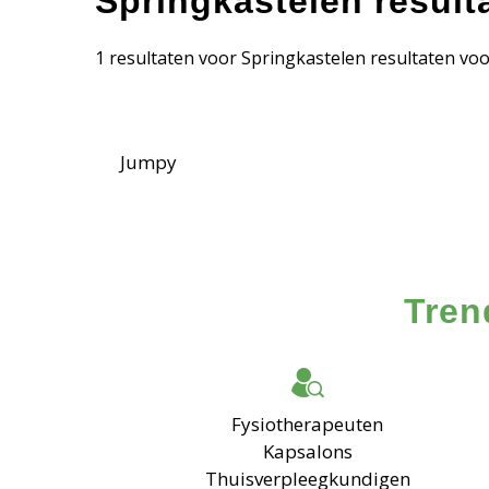
Springkastelen result
1 resultaten voor Springkastelen resultaten voo
Jumpy
Tren
Fysiotherapeuten
Kapsalons
Thuisverpleegkundigen