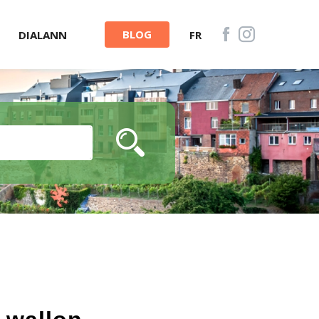
BLOG
DIALANN
FR