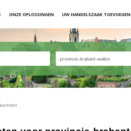
E
ONZE OPLOSSINGEN
UW HANDELSZAAK TOEVOEGEN
gkastelen