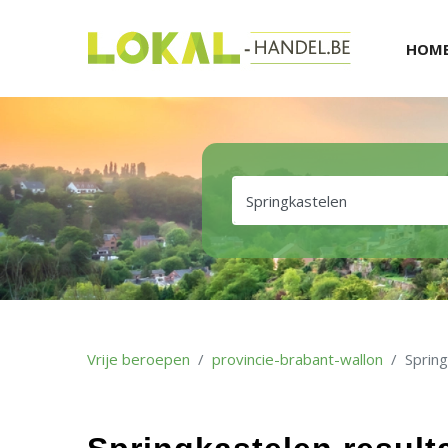
HOM
Vrije beroepen
provincie-brabant-wallon
Sprin