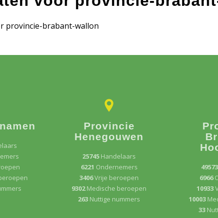
aten voor provincie-brabant
or provincie-brabant-wallon
 namen
Provincie
Pr
Henegouwen
Br
laars
Ho
emers
25745
Handelaars
eroepen
6221
Ondernemers
4957
beroepen
3406
Vrije beroepen
6966
nummers
9302
Medische beroepen
10933
V
263
Nuttige nummers
10003
Med
33
Nut