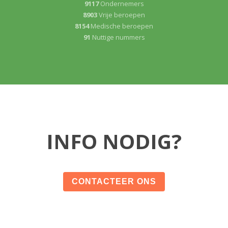
9117
Ondernemers
8903
Vrije beroepen
8154
Medische beroepen
91
Nuttige nummers
INFO NODIG?
CONTACTEER ONS