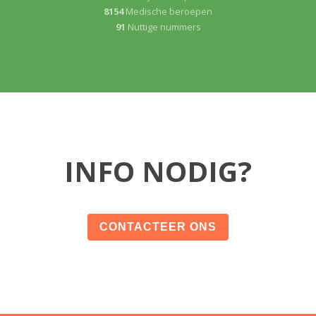
8154
Medische beroepen
91
Nuttige nummers
INFO NODIG?
CONTACTEER ONS