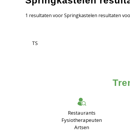
Springkastelen result
1 resultaten voor Springkastelen resultaten voor
TS
Tre
Restaurants
Fysiotherapeuten
Artsen