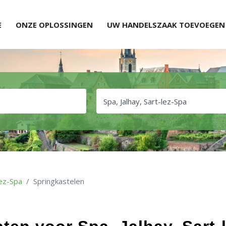
E
ONZE OPLOSSINGEN
UW HANDELSZAAK TOEVOEGEN
lez-Spa
Springkastelen