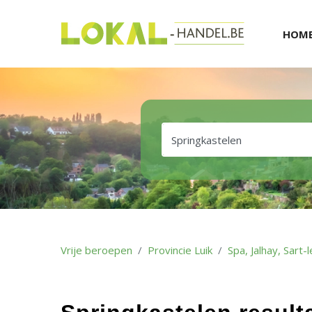
HOM
Vrije beroepen
Provincie Luik
Spa, Jalhay, Sart-