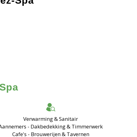
lez-Spa
-Spa
Verwarming & Sanitair
Aannemers - Dakbedekking & Timmerwerk
Cafe's - Brouwerijen & Tavernen