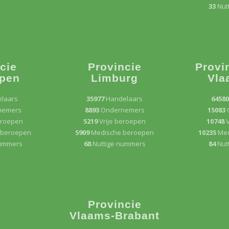
33
Nut
cie
Provincie
Provi
pen
Limburg
Vla
laars
35977
Handelaars
6458
nemers
8893
Ondernemers
15083
eroepen
5219
Vrije beroepen
10748
V
 beroepen
5909
Medische beroepen
10235
Med
nummers
68
Nuttige nummers
84
Nut
Provincie
Vlaams-Brabant