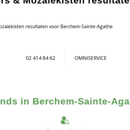
ers & Mozaïekisten resulta
Mozaïekisten resultaten voor Berchem-Sainte-Agathe
02 414 84 62
OMNISERVICE
ends in Berchem-Sainte-Aga