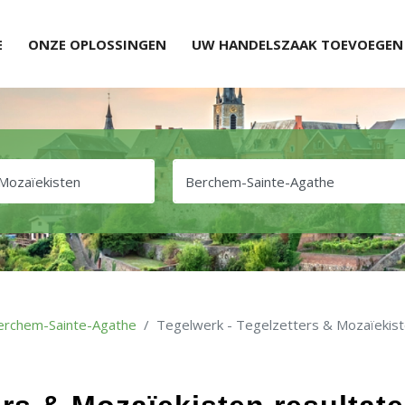
E
ONZE OPLOSSINGEN
UW HANDELSZAAK TOEVOEGEN
erchem-Sainte-Agathe
Tegelwerk - Tegelzetters & Mozaïekis