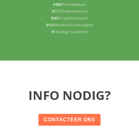
44967
Handelaars
9117
Ondernemers
8903
Vrije beroepen
8154
Medische beroepen
91
Nuttige nummers
INFO NODIG?
CONTACTEER ONS