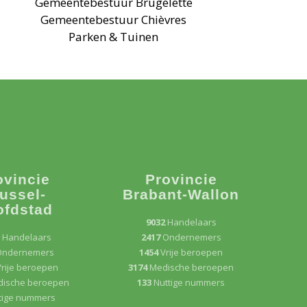
Gemeentebestuur Brugelette
Gemeentebestuur Chièvres
Parken & Tuinen
ovincie
Provincie
ussel-
Brabant-Wallon
ofdstad
9032
Handelaars
3
Handelaars
2417
Ondernemers
Ondernemers
1454
Vrije beroepen
rije beroepen
3174
Medische beroepen
ische beroepen
133
Nuttige nummers
tige nummers