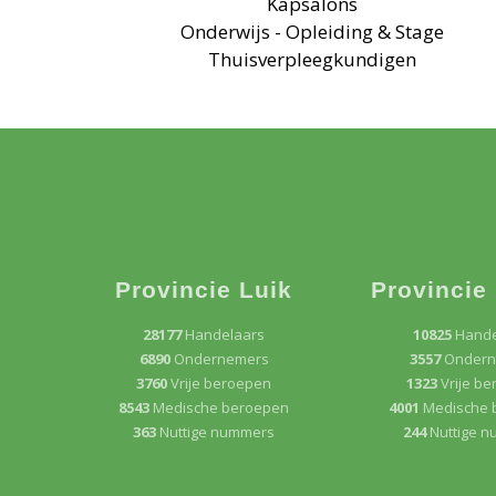
Kapsalons
Onderwijs - Opleiding & Stage
Thuisverpleegkundigen
Provincie Luik
Provincie
28177
Handelaars
10825
Hande
6890
Ondernemers
3557
Ondern
3760
Vrije beroepen
1323
Vrije b
8543
Medische beroepen
4001
Medische 
363
Nuttige nummers
244
Nuttige 