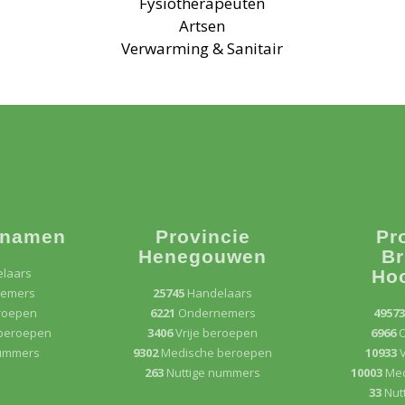
Fysiotherapeuten
Artsen
Verwarming & Sanitair
 namen
Provincie
Pr
Henegouwen
Br
laars
Ho
emers
25745
Handelaars
eroepen
6221
Ondernemers
4957
beroepen
3406
Vrije beroepen
6966
nummers
9302
Medische beroepen
10933
V
263
Nuttige nummers
10003
Med
33
Nut