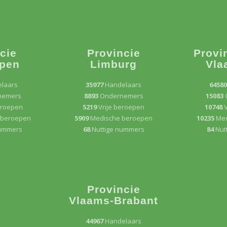
cie
Provincie
Provi
pen
Limburg
Vla
laars
35977
Handelaars
6458
nemers
8893
Ondernemers
15083
eroepen
5219
Vrije beroepen
10748
V
 beroepen
5909
Medische beroepen
10235
Med
nummers
68
Nuttige nummers
84
Nut
Provincie
Vlaams-Brabant
44967
Handelaars