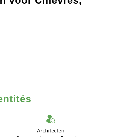
en voor Chièvres,
entités
Architecten