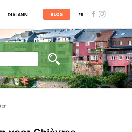
BLOG
DIALANN
FR
ten