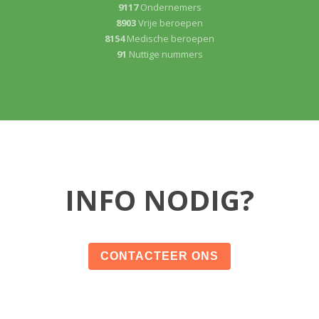
9117
Ondernemers
8903
Vrije beroepen
8154
Medische beroepen
91
Nuttige nummers
INFO NODIG?
CONTACTEER ONS