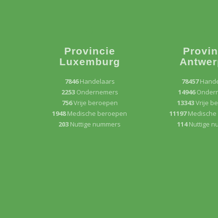
Provincie
Provin
Luxemburg
Antwer
7846
Handelaars
78457
Hande
2253
Ondernemers
14946
Onder
756
Vrije beroepen
13343
Vrije b
1948
Medische beroepen
11197
Medische
203
Nuttige nummers
114
Nuttige 