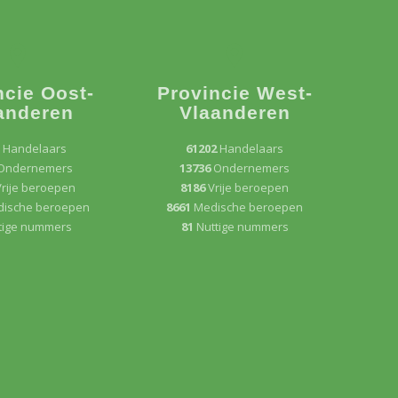
ncie Oost-
Provincie West-
anderen
Vlaanderen
0
Handelaars
61202
Handelaars
Ondernemers
13736
Ondernemers
rije beroepen
8186
Vrije beroepen
ische beroepen
8661
Medische beroepen
tige nummers
81
Nuttige nummers