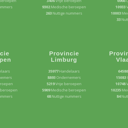
beroepen
3406
Vrije beroepen
6966
nummers
9302
Medische beroepen
10933
V
263
Nuttige nummers
10003
Med
33
Nut
cie
Provincie
Provi
pen
Limburg
Vla
laars
35977
Handelaars
6458
nemers
8893
Ondernemers
15083
eroepen
5219
Vrije beroepen
10748
V
 beroepen
5909
Medische beroepen
10235
Med
nummers
68
Nuttige nummers
84
Nut