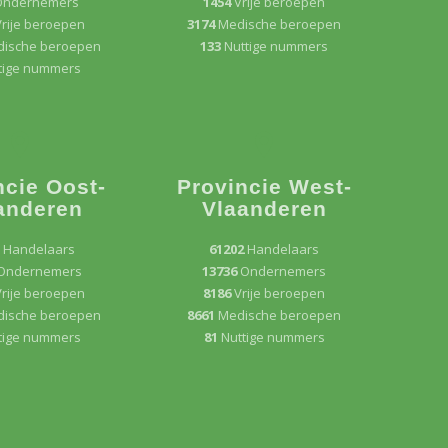
Ondernemers
1454
Vrije beroepen
rije beroepen
3174
Medische beroepen
ische beroepen
133
Nuttige nummers
tige nummers
ncie Oost-
Provincie West-
anderen
Vlaanderen
0
Handelaars
61202
Handelaars
Ondernemers
13736
Ondernemers
rije beroepen
8186
Vrije beroepen
ische beroepen
8661
Medische beroepen
tige nummers
81
Nuttige nummers