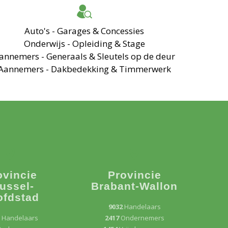
Auto's - Garages & Concessies
Onderwijs - Opleiding & Stage
annemers - Generaals & Sleutels op de deur
Aannemers - Dakbedekking & Timmerwerk
ovincie
Provincie
ussel-
Brabant-Wallon
ofdstad
9032
Handelaars
3
Handelaars
2417
Ondernemers