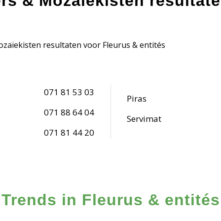
ers & Mozaïekisten resultat
zaïekisten resultaten voor Fleurus & entités
071 81 53 03
Piras
071 88 64 04
Servimat
071 81 44 20
Trends in Fleurus & entités