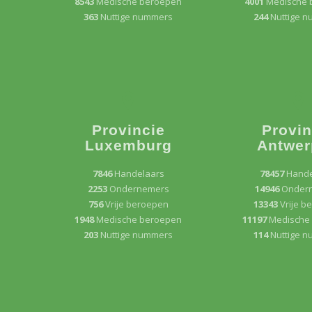
8543
Medische beroepen
4001
Medische 
363
Nuttige nummers
244
Nuttige 
Provincie
Provin
Luxemburg
Antwer
7846
Handelaars
78457
Hande
2253
Ondernemers
14946
Onder
756
Vrije beroepen
13343
Vrije b
1948
Medische beroepen
11197
Medische
203
Nuttige nummers
114
Nuttige 