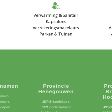
Verwarming & Sanitair
Kapsalons
Verzekeringsmakelaars
A
Parken & Tuinen
 namen
Provincie
Pr
Henegouwen
Br
laars
Ho
emers
25745
Handelaars
eroepen
6221
Ondernemers
4957