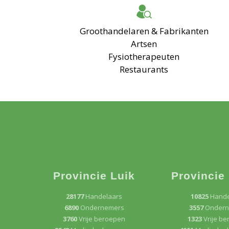
Groothandelaren & Fabrikanten
Artsen
Fysiotherapeuten
Restaurants
Provincie Luik
Provincie
28177
Handelaars
10825
Hande
6890
Ondernemers
3557
Ondern
3760
Vrije beroepen
1323
Vrije b