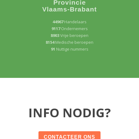
Provincie
Vlaams-Brabant
44967
Handelaars
9117
Ondernemers
8903
Vrije beroepen
8154
Medische beroepen
91
Nuttige nummers
INFO NODIG?
CONTACTEER ONS