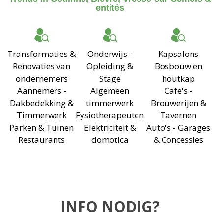
entités
Transformaties &
Onderwijs -
Kapsalons
Renovaties van
Opleiding &
Bosbouw en
ondernemers
Stage
houtkap
Aannemers -
Algemeen
Cafe's -
Dakbedekking &
timmerwerk
Brouwerijen &
Timmerwerk
Fysiotherapeuten
Tavernen
Parken & Tuinen
Elektriciteit &
Auto's - Garages
Restaurants
domotica
& Concessies
INFO NODIG?