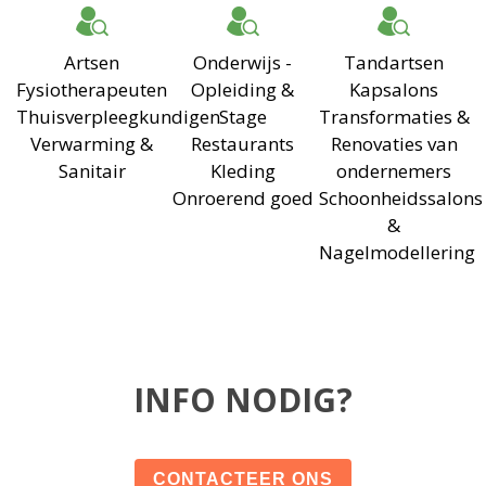
Artsen
Onderwijs -
Tandartsen
Fysiotherapeuten
Opleiding &
Kapsalons
Thuisverpleegkundigen
Stage
Transformaties &
Verwarming &
Restaurants
Renovaties van
Sanitair
Kleding
ondernemers
Onroerend goed
Schoonheidssalons
&
Nagelmodellering
INFO NODIG?
CONTACTEER ONS