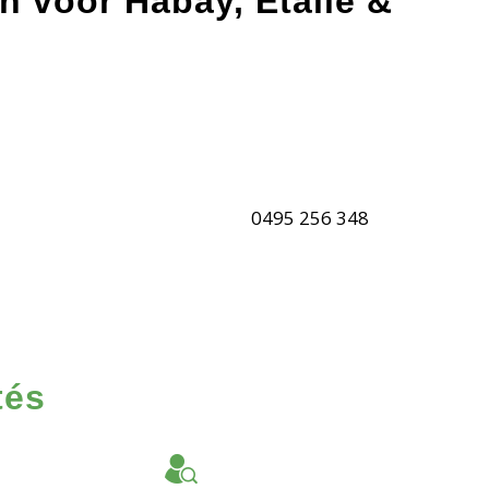
n voor Habay, Etalle &
0495 256 348
tés