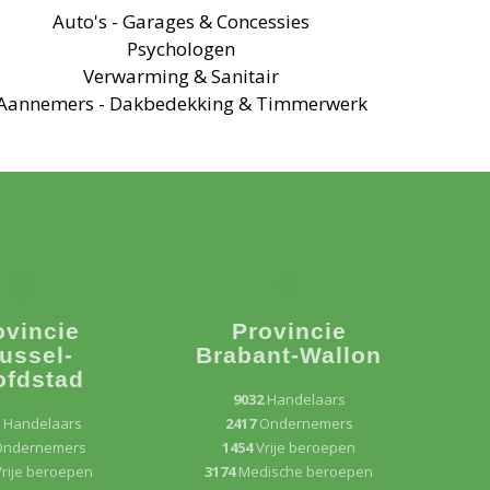
Auto's - Garages & Concessies
Psychologen
Verwarming & Sanitair
Aannemers - Dakbedekking & Timmerwerk
ovincie
Provincie
ussel-
Brabant-Wallon
ofdstad
9032
Handelaars
3
Handelaars
2417
Ondernemers
Ondernemers
1454
Vrije beroepen
rije beroepen
3174
Medische beroepen