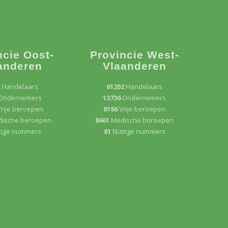
ncie Oost-
Provincie West-
anderen
Vlaanderen
0
Handelaars
61202
Handelaars
Ondernemers
13736
Ondernemers
rije beroepen
8186
Vrije beroepen
ische beroepen
8661
Medische beroepen
tige nummers
81
Nuttige nummers