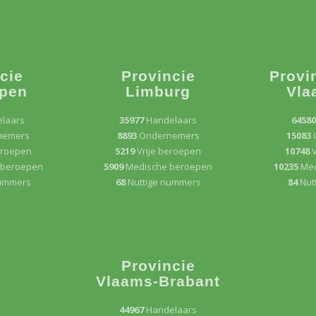
cie
Provincie
Provi
pen
Limburg
Vla
laars
35977
Handelaars
6458
nemers
8893
Ondernemers
15083
eroepen
5219
Vrije beroepen
10748
V
 beroepen
5909
Medische beroepen
10235
Med
nummers
68
Nuttige nummers
84
Nut
Provincie
Vlaams-Brabant
44967
Handelaars