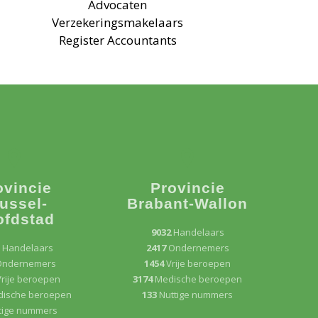
Advocaten
Verzekeringsmakelaars
Register Accountants
ovincie
Provincie
ussel-
Brabant-Wallon
ofdstad
9032
Handelaars
3
Handelaars
2417
Ondernemers
Ondernemers
1454
Vrije beroepen
rije beroepen
3174
Medische beroepen
ische beroepen
133
Nuttige nummers
tige nummers