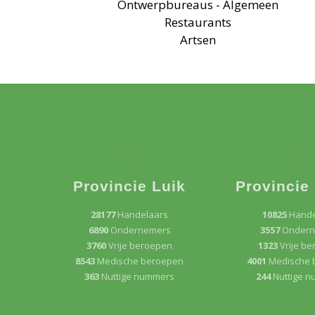
Ontwerpbureaus - Algemeen
Restaurants
Artsen
Provincie Luik
Provincie
28177
Handelaars
10825
Hande
6890
Ondernemers
3557
Ondern
3760
Vrije beroepen
1323
Vrije b
8543
Medische beroepen
4001
Medische 
363
Nuttige nummers
244
Nuttige 