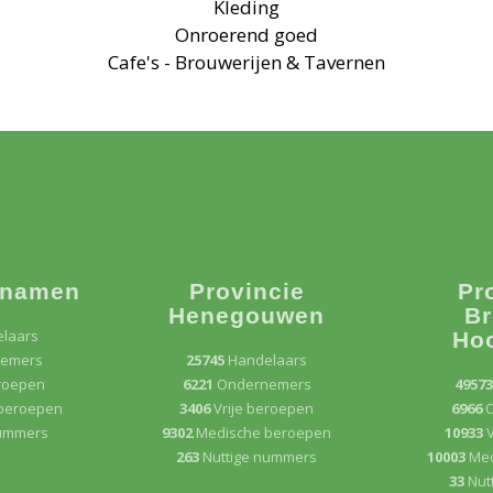
Kleding
Onroerend goed
Cafe's - Brouwerijen & Tavernen
 namen
Provincie
Pr
Henegouwen
Br
laars
Ho
emers
25745
Handelaars
eroepen
6221
Ondernemers
4957
beroepen
3406
Vrije beroepen
6966
nummers
9302
Medische beroepen
10933
V
263
Nuttige nummers
10003
Med
33
Nut