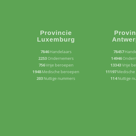
Provincie
Provin
Luxemburg
Antwer
7846
Handelaars
78457
Hande
2253
Ondernemers
14946
Onder
756
Vrije beroepen
13343
Vrije b
1948
Medische beroepen
11197
Medische
203
Nuttige nummers
114
Nuttige 