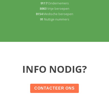
9117
Ondernemers
8903
Vrije beroepen
8154
Medische beroepen
91
Nuttige nummers
INFO NODIG?
CONTACTEER ONS