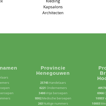
ux
Kleding
Kapsalons
Architecten
 namen
Provincie
Pr
Henegouwen
Br
laars
Ho
emers
25745
Handelaars
eroepen
6221
Ondernemers
4957
beroepen
3406
Vrije beroepen
6966
nummers
9302
Medische beroepen
10933
V
263
Nuttige nummers
10003
Med