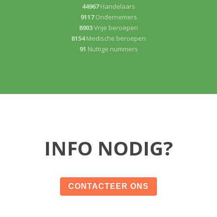
44967
Handelaars
9117
Ondernemers
8903
Vrije beroepen
8154
Medische beroepen
91
Nuttige nummers
INFO NODIG?
CONTACTEER ONS