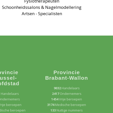
Fysiotherapeuten
Schoonheidssalons & Nagelmodellering
Artsen - Specialisten
ovincie
Provincie
ussel-
Brabant-Wallon
ofdstad
9032
Handelaars
3
Handelaars
2417
Ondernemers
Ondernemers
1454
Vrije beroepen
rije beroepen
3174
Medische beroepen
ische beroepen
133
Nuttige nummers