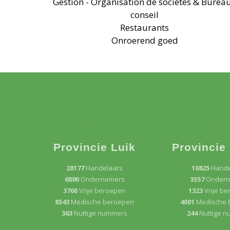
Gestion - Organisation de sociétés & Burea
conseil
Restaurants
Onroerend goed
Provincie Luik
Provincie
28177
Handelaars
10825
Hande
6890
Ondernemers
3557
Ondern
3760
Vrije beroepen
1323
Vrije b
8543
Medische beroepen
4001
Medische 
363
Nuttige nummers
244
Nuttige 