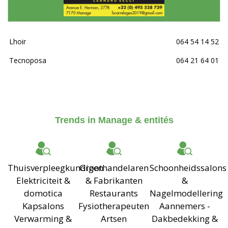
Lhoir
064 54 14 52
Tecnoposa
064 21 64 01
Trends in Manage & entités
Thuisverpleegkundigen
Groothandelaren
Schoonheidssalons
Elektriciteit &
& Fabrikanten
&
domotica
Restaurants
Nagelmodellering
Kapsalons
Fysiotherapeuten
Aannemers -
Verwarming &
Artsen
Dakbedekking &