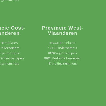
ncie Oost-
Provincie West-
anderen
Vlaanderen
0
Handelaars
61202
Handelaars
Ondernemers
13736
Ondernemers
rije beroepen
8186
Vrije beroepen
ische beroepen
8661
Medische beroepen
tige nummers
81
Nuttige nummers