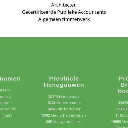
Architecten
Gecertificeerde Publieke Accountants
Algemeen timmerwerk
 namen
Provincie
Pr
Henegouwen
Br
laars
Ho
emers
25745
Handelaars
eroepen
6221
Ondernemers
4957
beroepen
3406
Vrije beroepen
6966
nummers
9302
Medische beroepen
10933
V
263
Nuttige nummers
10003
Med
33
Nut