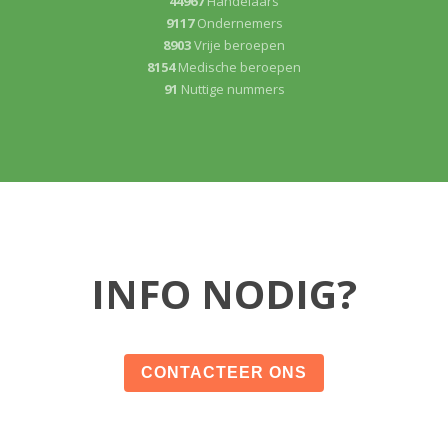
44967
Handelaars
9117
Ondernemers
8903
Vrije beroepen
8154
Medische beroepen
91
Nuttige nummers
INFO NODIG?
CONTACTEER ONS