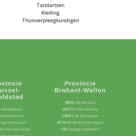
Tandartsen
Kleding
Thuisverpleegkundigen
ovincie
Provincie
ussel-
Brabant-Wallon
ofdstad
9032
Handelaars
3
Handelaars
2417
Ondernemers
Ondernemers
1454
Vrije beroepen
rije beroepen
3174
Medische beroepen
ische beroepen
133
Nuttige nummers
tige nummers