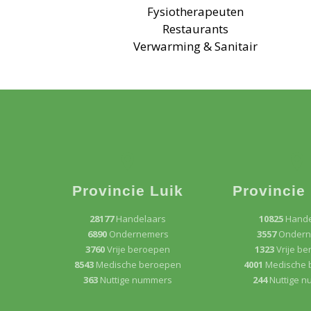
Fysiotherapeuten
Restaurants
Verwarming & Sanitair
Provincie Luik
Provincie
28177
Handelaars
10825
Hande
6890
Ondernemers
3557
Ondern
3760
Vrije beroepen
1323
Vrije b
8543
Medische beroepen
4001
Medische 
363
Nuttige nummers
244
Nuttige 