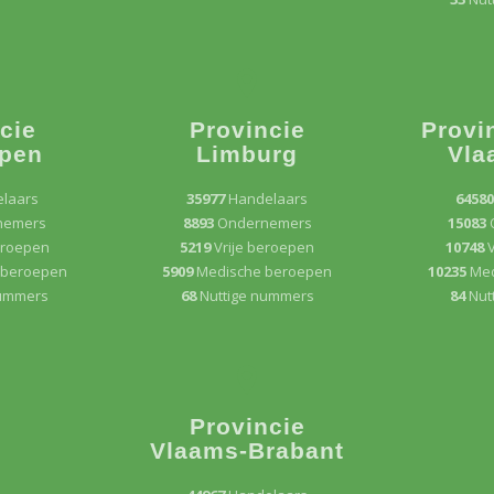
cie
Provincie
Provi
pen
Limburg
Vla
laars
35977
Handelaars
6458
nemers
8893
Ondernemers
15083
eroepen
5219
Vrije beroepen
10748
V
 beroepen
5909
Medische beroepen
10235
Med
nummers
68
Nuttige nummers
84
Nut
Provincie
Vlaams-Brabant