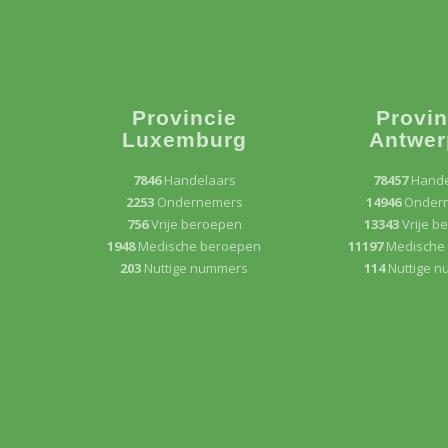
Provincie
Provin
Luxemburg
Antwer
7846
Handelaars
78457
Hande
2253
Ondernemers
14946
Onder
756
Vrije beroepen
13343
Vrije b
1948
Medische beroepen
11197
Medische
203
Nuttige nummers
114
Nuttige 