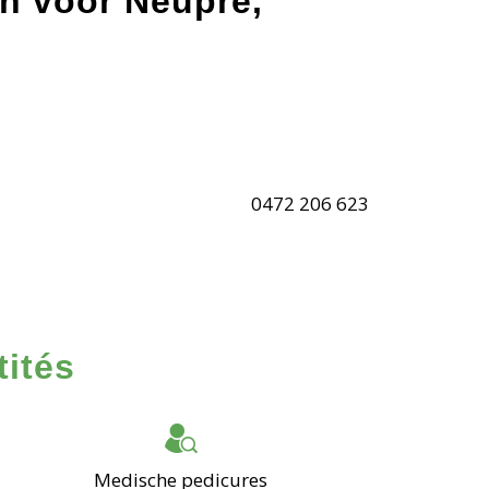
en voor Neupré,
0472 206 623
tités
Medische pedicures