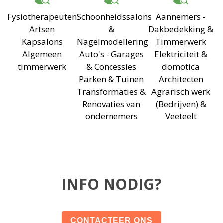
Fysiotherapeuten
Schoonheidssalons
Aannemers -
Artsen
&
Dakbedekking &
Kapsalons
Nagelmodellering
Timmerwerk
Algemeen
Auto's - Garages
Elektriciteit &
timmerwerk
& Concessies
domotica
Parken & Tuinen
Architecten
Transformaties &
Agrarisch werk
Renovaties van
(Bedrijven) &
ondernemers
Veeteelt
INFO NODIG?
CONTACTEER ONS