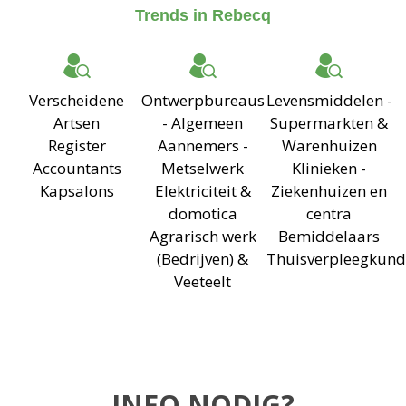
Trends in Rebecq
Verscheidene
Ontwerpbureaus
Levensmiddelen -
Artsen
- Algemeen
Supermarkten &
Register
Aannemers -
Warenhuizen
Accountants
Metselwerk
Klinieken -
Kapsalons
Elektriciteit &
Ziekenhuizen en
domotica
centra
Agrarisch werk
Bemiddelaars
(Bedrijven) &
Thuisverpleegkund
Veeteelt
INFO NODIG?