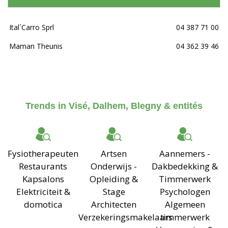
Ital´Carro Sprl
04 387 71 00
Maman Theunis
04 362 39 46
Trends in Visé, Dalhem, Blegny & entités
Fysiotherapeuten
Artsen
Aannemers -
Restaurants
Onderwijs -
Dakbedekking &
Kapsalons
Opleiding &
Timmerwerk
Elektriciteit &
Stage
Psychologen
domotica
Architecten
Algemeen
Verzekeringsmakelaars
timmerwerk