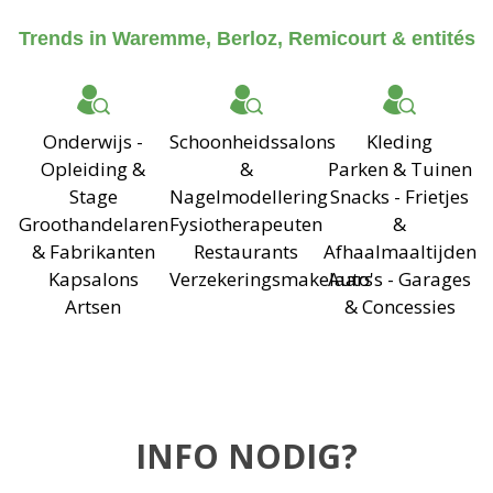
Trends in Waremme, Berloz, Remicourt & entités
Onderwijs -
Schoonheidssalons
Kleding
Opleiding &
&
Parken & Tuinen
Stage
Nagelmodellering
Snacks - Frietjes
Groothandelaren
Fysiotherapeuten
&
& Fabrikanten
Restaurants
Afhaalmaaltijden
Kapsalons
Verzekeringsmakelaars
Auto's - Garages
Artsen
& Concessies
INFO NODIG?