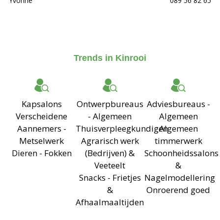
Yvonne
089 56 82 65
Trends in Kinrooi
Kapsalons
Ontwerpbureaus
Adviesbureaus -
Verscheidene
- Algemeen
Algemeen
Aannemers -
Thuisverpleegkundigen
Algemeen
Metselwerk
Agrarisch werk
timmerwerk
Dieren - Fokken
(Bedrijven) &
Schoonheidssalons
Veeteelt
&
Snacks - Frietjes
Nagelmodellering
&
Onroerend goed
Afhaalmaaltijden