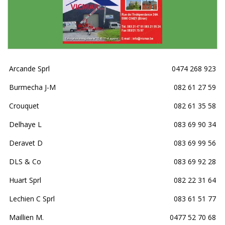
Arcande Sprl
0474 268 923
Burmecha J-M
082 61 27 59
Crouquet
082 61 35 58
Delhaye L
083 69 90 34
Deravet D
083 69 99 56
DLS & Co
083 69 92 28
Huart Sprl
082 22 31 64
Lechien C Sprl
083 61 51 77
Maillien M.
0477 52 70 68