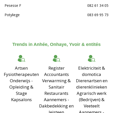
Pesesse F
082 61 34 05
Potyliege
083 69 95 73
Trends in Anhée, Onhaye, Yvoir & entités
Artsen
Register
Elektriciteit &
Fysiotherapeuten
Accountants
domotica
Onderwijs -
Verwarming &
Dierenartsen en
Opleiding &
Sanitair
dierenklinieken
Stage
Restaurants
Agrarisch werk
Kapsalons
Aannemers -
(Bedrijven) &
Dakbedekking en
Veeteelt
leisteen
Aannemers -