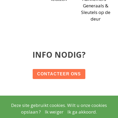
Generaals &
Sleutels op de
deur
INFO NODIG?
CONTACTEER ONS
Deze site gebruikt cookies. Wilt u onze cookies
© Copyright
Wettelijke vermeldingen
- Copyright
2026
opslaan ?
Ik weiger
Ik ga akkoord.
Realisatie
Lisara Agency