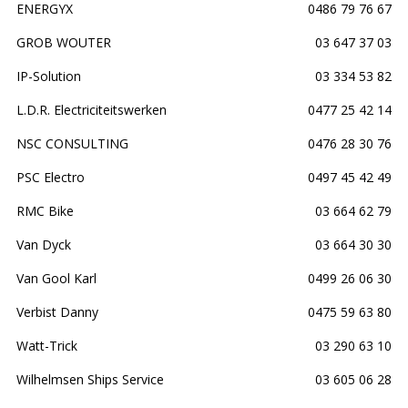
ENERGYX
0486 79 76 67
GROB WOUTER
03 647 37 03
IP-Solution
03 334 53 82
L.D.R. Electriciteitswerken
0477 25 42 14
NSC CONSULTING
0476 28 30 76
PSC Electro
0497 45 42 49
RMC Bike
03 664 62 79
Van Dyck
03 664 30 30
Van Gool Karl
0499 26 06 30
Verbist Danny
0475 59 63 80
Watt-Trick
03 290 63 10
Wilhelmsen Ships Service
03 605 06 28