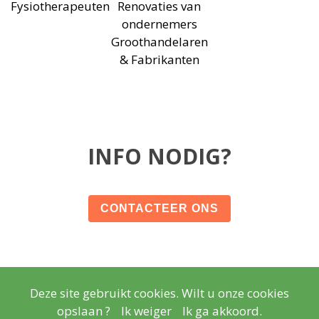
Fysiotherapeuten
Renovaties van
ondernemers
Groothandelaren
& Fabrikanten
INFO NODIG?
CONTACTEER ONS
Deze site gebruikt cookies. Wilt u onze cookies
© Copyright
Wettelijke vermeldingen
- Copyright
2026
opslaan ?
Ik weiger
Ik ga akkoord.
Realisatie
Lisara Agency