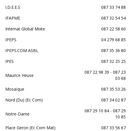
I.D.E.E.S
087 33 74 88
IFAPME
087 32 54 54
Internat Global Mixte
087 22 58 60
IPEPS
04 279 68 85
IPEPS.COM ASBL
087 35 36 80
IPES
087 32 25 25
087 22 98 39 - 087 23
Maurice Heuse
03 68
Mosaïque
087 35 53 26
Nord (Du) (Ec Com)
087 34 02 87
087 29 10 84 - 087 29
Notre-Dame
10 85
Place Geron (Ec Com Mat)
087 33 56 67