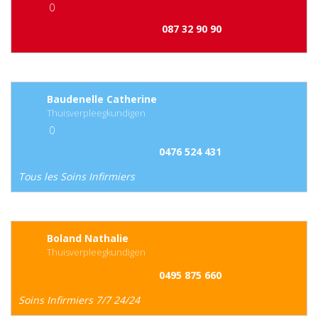
0
087 32 90 90
Baudenelle Catherine
Thuisverpleegkundigen
0
0476 524 431
Tous les Soins Infirmiers
Boland Nathalie
Thuisverpleegkundigen
0495 875 660
Soins Infirmiers 7/7 24/24