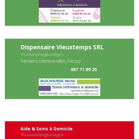
Dispensaire Vieuxtemps SRL
Thuisverpleegkundigen
Verviers (centre-ville), Heusy
087 71 89 20
Aide & Soins à Domicile
Thuisverpleegkundigen