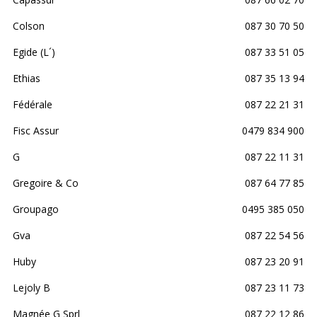
Colson
087 30 70 50
Egide (L´)
087 33 51 05
Ethias
087 35 13 94
Fédérale
087 22 21 31
Fisc Assur
0479 834 900
G
087 22 11 31
Gregoire & Co
087 64 77 85
Groupago
0495 385 050
Gva
087 22 54 56
Huby
087 23 20 91
Lejoly B
087 23 11 73
Magnée G Sprl
087 22 12 86