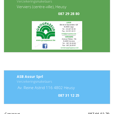
Verzekeringsmakelaars
Verviers (centre-ville), Heusy
087 29 28 80
ASB Assur Sprl
Verzekeringsmakelaars
Av. Reine Astrid
116
4802
Heusy
087 31 12 25
Capassur
087 66 02 70